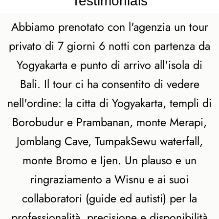
Testimonials
Travel Style
Abbiamo prenotato con l'agenzia un tour
Private Eco Tours
Indonesia
privato di 7 giorni 6 notti con partenza da
Luxury Indonesia
Yogyakarta e punto di arrivo all'isola di
Tours
Indonesia
Bali. Il tour ci ha consentito di vedere
Photography Tours
Family Adventure
nell'ordine: la citta di Yogyakarta, templi di
Holidays Indonesia
Borobudur e Prambanan, monte Merapi,
Indonesia
Honeymoon Tour
Jomblang Cave, TumpakSewu waterfall,
Package
monte Bromo e Ijen. Un plauso e un
Plan Your
Indonesia Trip →
ringraziamento a Wisnu e ai suoi
collaboratori (guide ed autisti) per la
professionalità, precisione e disponibilità