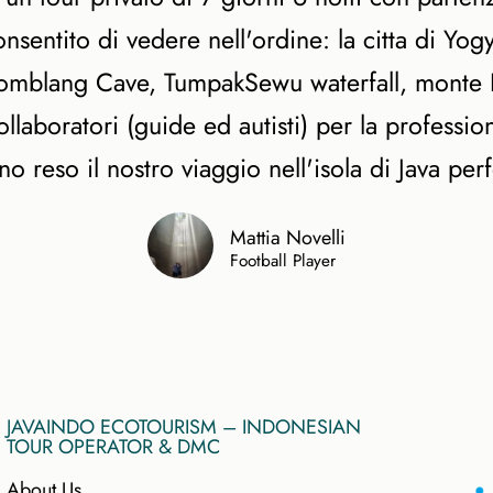
Indonesia Photography Tours
a consentito di vedere nell'ordine: la citta di Y
Family Adventure Holidays Indonesi
Indonesia Honeymoon Tour Packag
omblang Cave, TumpakSewu waterfall, monte B
Plan 
laboratori (guide ed autisti) per la profession
reso il nostro viaggio nell'isola di Java perf
Mattia Novelli
Football Player
JAVAINDO ECOTOURISM – INDONESIAN
TOUR OPERATOR & DMC
About Us