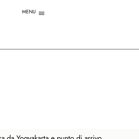
MENU
CLOSE X
za da Yogyakarta e punto di arrivo