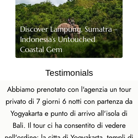
Travel Style
Private Eco Tours
Discover Lampung, Sumatra –
Indonesia
Indonesia’s Untouched
Luxury Indonesia
Tours
Coastal Gem
Indonesia
Photography Tours
Family Adventure
Testimonials
Holidays Indonesia
Indonesia
Abbiamo prenotato con l'agenzia un tour
Honeymoon Tour
Package
privato di 7 giorni 6 notti con partenza da
Yogyakarta e punto di arrivo all'isola di
Plan Your
Indonesia Trip →
Bali. Il tour ci ha consentito di vedere
nell'ordine: la citta di Yogyakarta, templi di